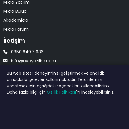
Mikro Yazılım
Mikro Buluo
Akademikro
Mikro Forum
İletişim
0850 840 7 686
info@ovoyazilim.com
Merkez Mh. Kocamansur Sk. No 57 / D24 Şişli İstanbul
Bu web sitesi, deneyiminizi geliştirmek ve analitik
amaçlarla çerezler kullanmaktadır. Tercihlerinizi
Bülten
yönetmek için aşağıdaki seçenekleri kullanabilirsiniz.
Daha fazla bilgi için
Gizlilik Politikası
'nı inceleyebilirsiniz.
Güncel gelişmelerden haberdar olmak için bültenimize
abone olun.
Abone Ol