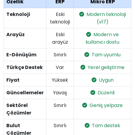
Özellik
ERP
Mikro ERP
Teknoloji
Eski
Modern teknoloji
teknoloji
(v17)
Arayüz
Eski
Modern ve
arayüz
kullanıcı dostu
E-Dönüşüm
Sınırlı
Tam uyumlu
Türkçe Destek
Var
Yerel geliştirme
Fiyat
Yüksek
Uygun
Güncellemeler
Yavaş
Düzenli
Sektörel
Sınırlı
Geniş yelpaze
Çözümler
Bulut
Sınırlı
Tam destek
Çözümler